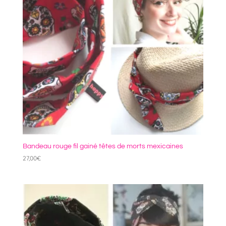
Bandeau rouge fil gainé têtes de morts mexicaines
27,00
€