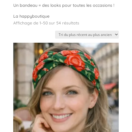
Un bandeau = des looks pour toutes les occasions !
La happyboutique
Trié
Affichage de 1–50 sur 54 résultats
du
plus
récent
au
plus
ancien