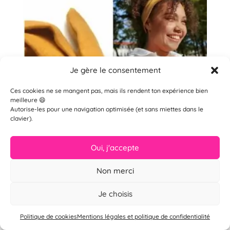
Je gère le consentement
Ces cookies ne se mangent pas, mais ils rendent ton expérience bien
meilleure 😄
Autorise-les pour une navigation optimisée (et sans miettes dans le
clavier).
Oui, j'accepte
Non merci
Bandeau fil gainé double gaze moutarde
27,00
€
Je choisis
Politique de cookies
Mentions légales et politique de confidentialité