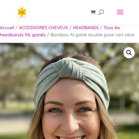
Accueil
/
ACCESSOIRES CHEVEUX
/
HEADBANDS
/
Tous les
headbands fils gainés
/ Bandeau fil gainé double gaze vert olive