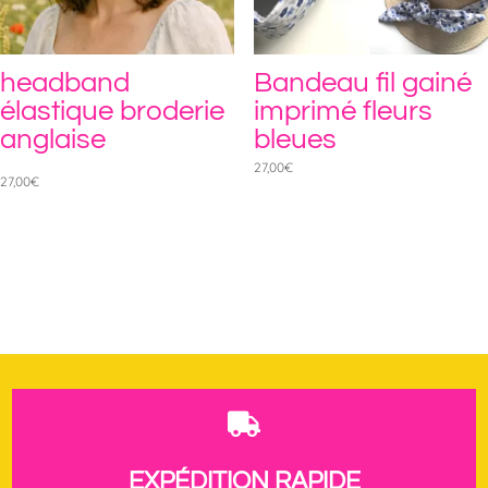
headband
Bandeau fil gainé
élastique broderie
imprimé fleurs
anglaise
bleues
27,00
€
27,00
€

EXPÉDITION RAPIDE