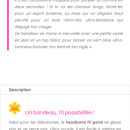
«
C’est l’accessoire magique pour pimper ta coiffure en
deux secondes ! Si tu as les cheveux longs, l
âche-les
pour un esprit bohème, ou mise sur un chignon haut
perché pour un look rétro-chic ultra-tendance qui
dégage ton visage.
Ce bandeau se marie à merveille avec une petite veste
en jean et un top blanc pour laisser ce vert olive ultra-
lumineux booster ton teint et ton style !
«
Description
Un bandeau, 10 possibilités !
Idéal pour les débutantes, le
headband fil gainé
ne glisse
pas et ne serre pas. Ultra souple, il est facile à mettre en