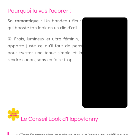
fil
Pourquoi tu vas l’adorer :
gainé
double
So romantique :
Un bandeau fleuri
gaze
qui booste ton look en un clin d’œil
vert
🌸 Frais, lumineux et ultra féminin, il
olive
apporte juste ce qu’il faut de peps
pour twister une tenue simple et la
rendre canon, sans en faire trop.
Le Conseil Look d’Happyfanny