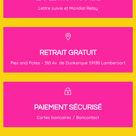
Lettre suivie et Mondial Relay

RETRAIT GRATUIT
Pies and Potes – 310 Av. de Dunkerque 59130 Lambersart
~
PAIEMENT SÉCURISÉ
Cartes bancaires / Bancontact