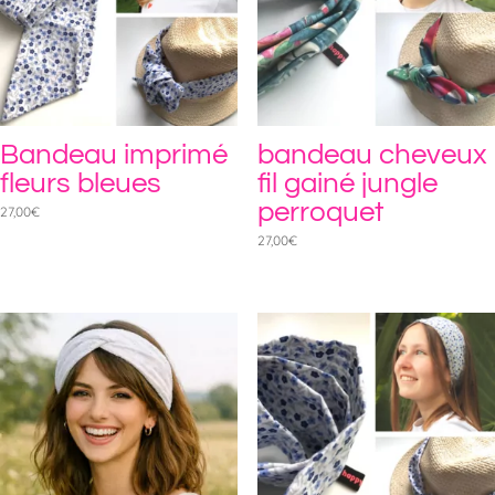
Bandeau imprimé
bandeau cheveux
fleurs bleues
fil gainé jungle
perroquet
27,00
€
27,00
€