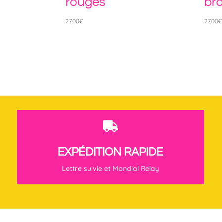
rouges
bro
27,00
€
27,00

EXPÉDITION RAPIDE
Lettre suivie et Mondial Relay