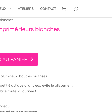
VEUX
ATELIERS
CONTACT
blanches
primé fleurs blanches
 AU PANIER
olumineux, bouclés ou frisés
 petit élastique granuleux évite le glissement
ace toute la journée !
andeau
cheval ou d’un chignon