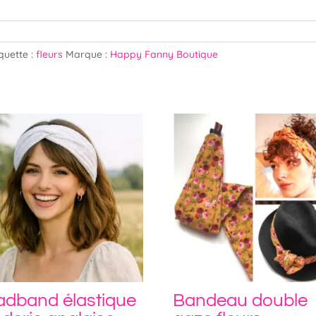
iquette :
fleurs
Marque :
Happy Fanny Boutique
adband élastique
Bandeau double