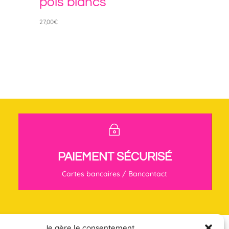
pois blancs
27,00
€
~
PAIEMENT SÉCURISÉ
Cartes bancaires / Bancontact
Je gère le consentement