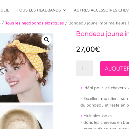
UEIL
TOUS LES HEADBANDS
AUTRES ACCESSOIRES CHE
S
/
Tous les headbands élastiques
/ Bandeau jaune imprimé fleurs 
Bandeau jaune im
27,00
€
quantité
AJOUTER
de
Bandeau
jaune
>
Idéal pour les cheveux v
imprimé
fleurs
>
Excellent maintien : son
blanches
du bandeau et reste en pl
>
Multiples looks
–
dans les cheveux en b
–
autour d’une queue de 