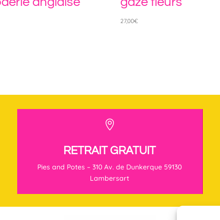
derie anglaise
gaze fleurs
€
27,00
€

RETRAIT GRATUIT
Pies and Potes – 310 Av. de Dunkerque 59130
Lambersart