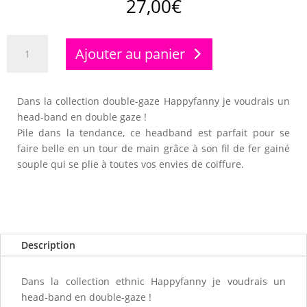
27,00
€
quantité
Ajouter au panier
de
Head
band
Dans la collection double-gaze Happyfanny je voudrais un
fil
head-band en double gaze !
gainé
Pile dans la tendance, ce headband est parfait pour se
double
faire belle en un tour de main grâce à son fil de fer gainé
gaze
souple qui se plie à toutes vos envies de coiffure.
bleue
Description
Dans la collection ethnic Happyfanny je voudrais un
head-band en double-gaze !