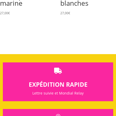
marine
blanches
27,00
€
27,00
€

EXPÉDITION RAPIDE
Lettre suivie et Mondial Relay