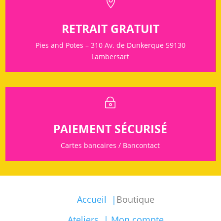

RETRAIT GRATUIT
Pies and Potes – 310 Av. de Dunkerque 59130
Lambersart
~
PAIEMENT SÉCURISÉ
Cartes bancaires / Bancontact
Accueil |
Boutique
Ateliers |
Mon compte