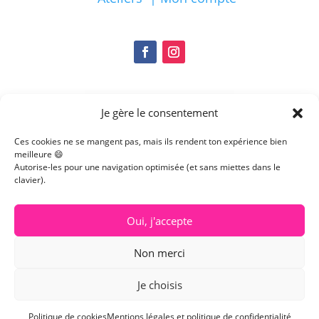
Je gère le consentement
Ces cookies ne se mangent pas, mais ils rendent ton expérience bien
meilleure 😄
Autorise-les pour une navigation optimisée (et sans miettes dans le
clavier).
Oui, j'accepte
Non merci
Conditions Générales de Vente | Droit de rétractation
|
Je choisis
Mentions légales et politique de confidentialité |
Politique de cookies
Politique de cookies
Mentions légales et politique de confidentialité