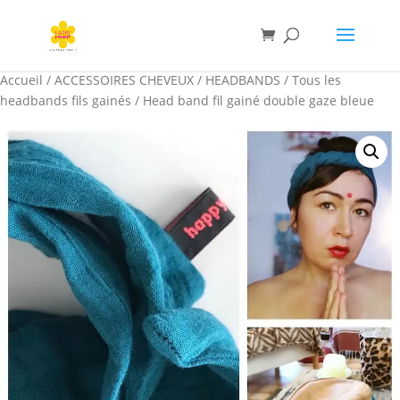
Accueil
/
ACCESSOIRES CHEVEUX
/
HEADBANDS
/
Tous les
headbands fils gainés
/ Head band fil gainé double gaze bleue