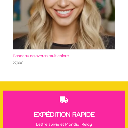
Bandeau calaveras multicolore
27,00
€

EXPÉDITION RAPIDE
Lettre suivie et Mondial Relay