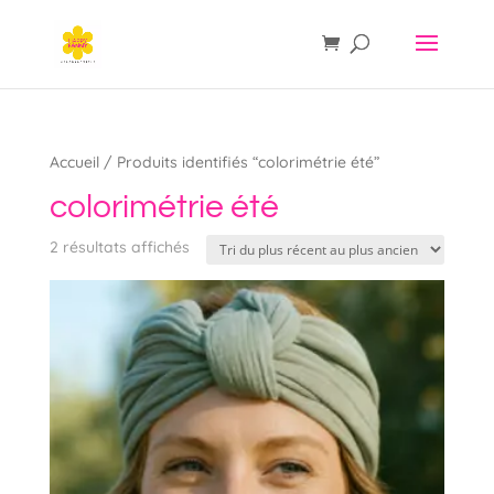
Accueil
/ Produits identifiés “colorimétrie été”
colorimétrie été
Trié
2 résultats affichés
du
plus
récent
au
plus
ancien