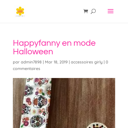
Happyfanny en mode
Halloween
par
admin7898
|
Mar 18, 2019
|
accessoires girly
|
0
commentaires