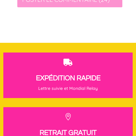

EXPÉDITION RAPIDE
Lettre suivie et Mondial Relay

RETRAIT GRATUIT