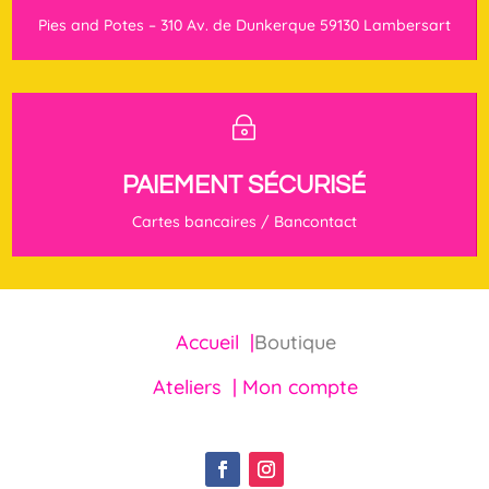
Pies and Potes – 310 Av. de Dunkerque 59130 Lambersart
~
PAIEMENT SÉCURISÉ
Cartes bancaires / Bancontact
Accueil |
Boutique
Ateliers |
Mon compte