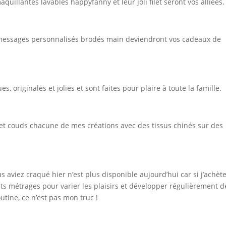
quillantes lavables happyfanny et leur joli filet seront vos alliées.
 messages personnalisés brodés main deviendront vos cadeaux de
, originales et jolies et sont faites pour plaire à toute la famille.
ns et couds chacune de mes créations avec des tissus chinés sur des
s aviez craqué hier n’est plus disponible aujourd’hui car si j’achèt
its métrages pour varier les plaisirs et développer régulièrement d
outine, ce n’est pas mon truc !