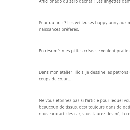
Afficiionado du zéro déchet ? Les lingettes déma
Peur du noir ? Les veilleuses happyfanny aux
naissances préférés.
En résumé, mes p’tites créas se veulent pratiques
Dans mon atelier lillois, je dessine les patro
coups de cœur…
Ne vous étonnez pas si l’article pour lequel vou
beaucoup de tissus, c’est toujours dans de pet
nouveaux articles car, vous l’aurez deviné, la r