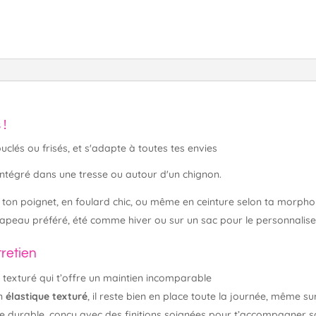
 !
uclés ou frisés, et s'adapte à toutes tes envies
ntégré dans une tresse ou autour d'un chignon.
ton poignet, en foulard chic, ou même en ceinture selon ta morphol
peau préféré, été comme hiver ou sur un sac pour le personnaliser
tretien
 texturé qui t’offre un maintien incomparable
n
élastique texturé
, il reste bien en place toute la journée, même s
re durable, conçu avec des finitions soignées pour t’accompagner s