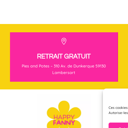

RETRAIT GRATUIT
Pies and Potes – 310 Av. de Dunkerque 59130
Lambersart
Ces cookies
Autorise-les