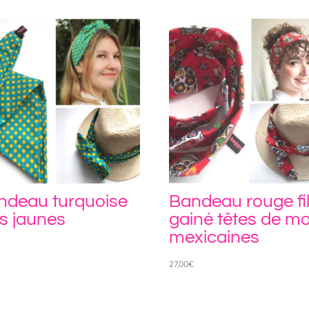
ndeau turquoise
Bandeau rouge fi
s jaunes
gainé têtes de mo
mexicaines
€
27,00
€