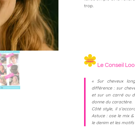
trop.
Le Conseil Lo
«
Sur cheveux long
différence : sur chev
et sur un carré ou de
donne du caractère.
Côté style, il s’acc
Astuce : ose le mix &
le denim et les motifs