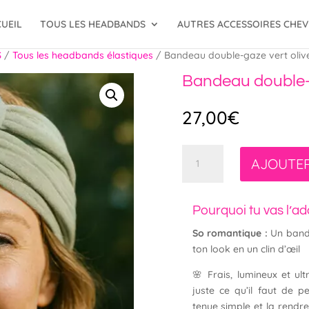
UEIL
TOUS LES HEADBANDS
AUTRES ACCESSOIRES CHE
S
/
Tous les headbands élastiques
/ Bandeau double-gaze vert oliv
Bandeau double-g
27,00
€
quantité
AJOUTER
de
Bandeau
double-
Pourquoi tu vas l’ad
gaze
vert
So romantique :
Un bande
olive
ton look en un clin d’œil
🌸 Frais, lumineux et ult
juste ce qu’il faut de p
tenue simple et la rendre