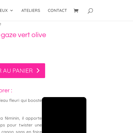
VEUX
ATELIERS
CONTACT
e
aze vert olive
 AU PANIER
orer :
au fleuri qui booste
ra féminin, il apporte
eps pour twister une
 canon, sans en faire