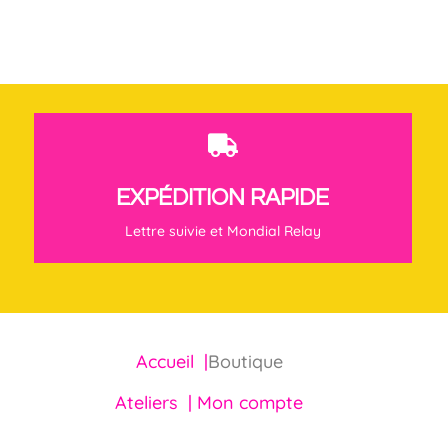

EXPÉDITION RAPIDE
Lettre suivie et Mondial Relay
Accueil |
Boutique
Ateliers |
Mon compte