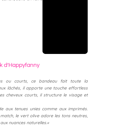
ok d’Happyfanny
s ou courts, ce bandeau fait toute la
eux lâchés, il apporte une touche effortless
s cheveux courts, il structure le visage et
orde aux tenues unies comme aux imprimés.
 match, le vert olive adore les tons neutres,
 aux nuances naturelles.
«