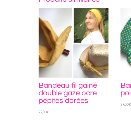
Bandeau fil gainé
Ba
double gaze ocre
poi
pépites dorées
27,00
27,00
€