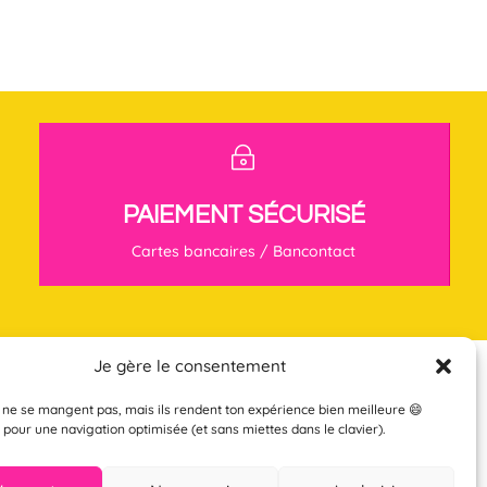
~
PAIEMENT SÉCURISÉ
Cartes bancaires / Bancontact
Je gère le consentement
Conditions Générales de Vente | Droit de
 ne se mangent pas, mais ils rendent ton expérience bien meilleure 😄
rétractation
|
Mentions légales et politique de
 pour une navigation optimisée (et sans miettes dans le clavier).
confidentialité |
Politique de cookies