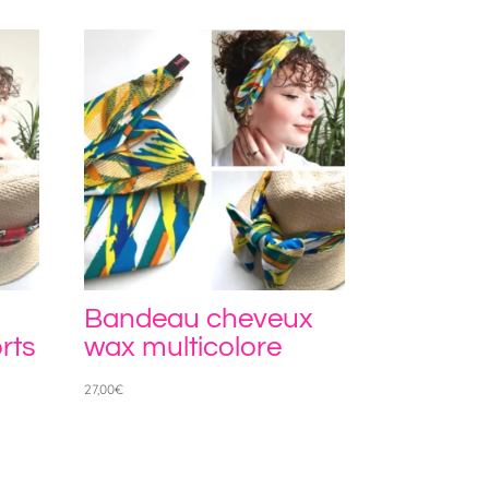
l
Bandeau cheveux
rts
wax multicolore
27,00
€